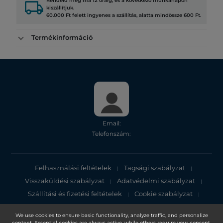
local_shipping
Rendeld meg ma 12 óráig, és a következő munkanapon
kiszállítjuk.
60.000 Ft felett ingyenes a szállítás, alatta mindössze 600 Ft.
Termékinformáció
Email:
Telefonszám:
Felhasználási feltételek
Tagsági szabályzat
|
|
Visszaküldési szabályzat
Adatvédelmi szabályzat
|
|
Szállítási és fizetési feltételek
Cookie szabályzat
|
|
Adatvédelmi tájékoztató
We use cookies to ensure basic functionality, analyze traffic, and personalize
content. Essential cookies are always active, while others require your consent.