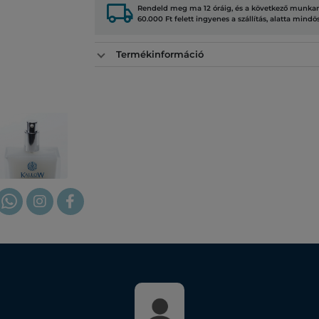
local_shipping
Rendeld meg ma 12 óráig, és a következő munkana
60.000 Ft felett ingyenes a szállítás, alatta mindö
Termékinformáció