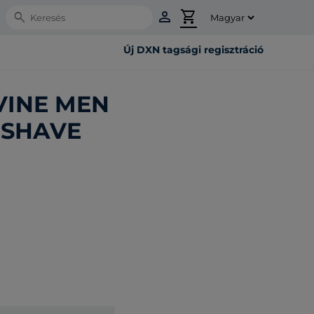
person
shopping_cart
Search
Új DXN tagsági regisztráció
VINE MEN
 SHAVE