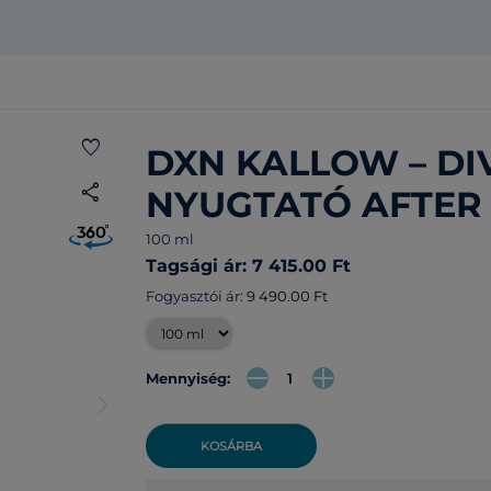
favorite
DXN KALLOW – DI
share
NYUGTATÓ AFTER
100 ml
Tagsági ár: 7 415.00 Ft
Fogyasztói ár:
9 490.00 Ft
Mennyiség:
arrow_forward_ios
KOSÁRBA