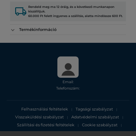
local_shipping
Rendeld meg ma 12 óráig, és a következő munkanapon
kiszállítjuk.
60.000 Ft felett ingyenes a szállítás, alatta mindössze 600 Ft.
Termékinformáció
Email:
Telefonszám:
Felhasználási feltételek
Tagsági szabályzat
|
|
Visszaküldési szabályzat
Adatvédelmi szabályzat
|
|
Szállítási és fizetési feltételek
Cookie szabályzat
|
|
Adatvédelmi tájékoztató